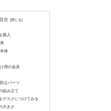
目次
Tを購入
中身
ト本体
付け用の金具
み防止パーツ
HTの組み立て
HTをデスクにつけてみる
HTの大きさ