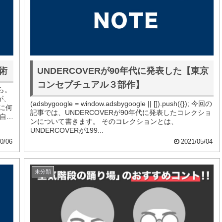
術
UNDERCOVERが90年代に発表した【東京
コンセプチュアル３部作】
ら。
が、
(adsbygoogle = window.adsbygoogle || []).push({}); 今回の
に何
記事では、UNDERCOVERが90年代に発表したコレクショ
の自分
ンについて書きます。 そのコレクションとは、
UNDERCOVERが199...
0/06
2021/05/04
未分類