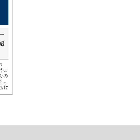
一
紹
の
うこ
りの
で
1/17