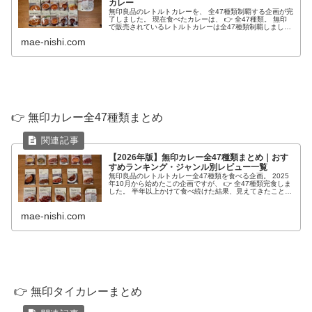
カレー
無印良品のレトルトカレーを、 全47種類制覇する企画が完
了しました。 現在食べたカレーは、 👉 全47種類。 無印
で販売されているレトルトカレーは全47種類制覇しまし
た。 無印カレーは、 「どれを食べても同じ」ではありま
mae-nishi.com
せん。 ・スパイス全...
👉 無印カレー全47種類まとめ
【2026年版】無印カレー全47種類まとめ｜おす
すめランキング・ジャンル別レビュー一覧
無印良品のレトルトカレー全47種類を食べる企画。 2025
年10月から始めたこの企画ですが、 👉 全47種類完食しま
した。 半年以上かけて食べ続けた結果、見えてきたことが
あります。 それは、 👉 「無印カレーはジャンルごとに当
たりがある」 ...
mae-nishi.com
👉 無印タイカレーまとめ