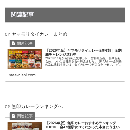
関連記事
👉 ヤマモリタイカレーまとめ
【2026年版】ヤマモリタイカレー全9種類｜全制
覇チャレンジ進行中
2025年10月から始めた無印カレー全制覇企画。 新商品も
含め、ついに全種類を食べ終えました。 無印カレー全制覇
の次に挑戦するのは、タイカレーで有名なヤマモリ。 グリ
ーンカレーやマッサマンカレーをはじめ、本格的なタイカ
レーを多数販売していま...
mae-nishi.com
👉 無印カレーランキングへ
【2026年版】無印カレーおすすめランキング
TOP10｜全47種類食べてわかった本当にうまい