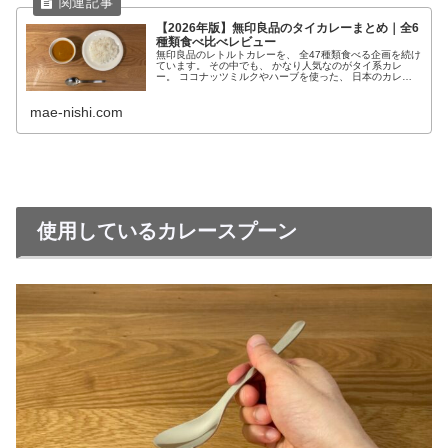
【2026年版】無印良品のタイカレーまとめ｜全6
種類食べ比べレビュー
無印良品のレトルトカレーを、 全47種類食べる企画を続け
ています。 その中でも、 かなり人気なのがタイ系カレ
ー。 ココナッツミルクやハーブを使った、 日本のカレー
とはまったく違う味わいが特徴です。 実際に食べ比べて感
じたのは、 👉 「同じタ...
mae-nishi.com
使用しているカレースプーン