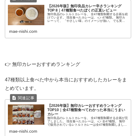
【2026年版】無印良品カレー辛さランキング
TOP 8｜47種類食べたぼくの正直レビュー
無印良品のレトルトカレーを、 全47種類制覇する企画を続
けています。 現在食べたカレーは、 👉 47種類。 無印カ
レーって、 「やさしい味」のイメージが強い。 でも実際
に食べ続けると分かります。 普通に辛い。 しかも、 たま
に“刺客”みたい...
mae-nishi.com
👉 無印カレーおすすめランキング
47種類以上食べた中から本当におすすめしたカレーをま
とめています。
【2026年版】無印カレーおすすめランキング
TOP10｜全47種類食べてわかった本当にうまい
カレー
無印良品のレトルトカレーを、 全47種類制覇する企画が完
了しました。 現在食べたカレーは、 👉 全47種類。 無印
で販売されているレトルトカレーは全47種類制覇しまし
た。 無印カレーは、 「どれを食べても同じ」ではありま
mae-nishi.com
せん。 ・スパイス全...