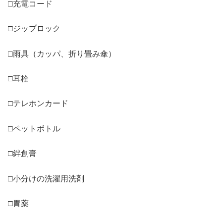
□充電コード
□ジップロック
□雨具（カッパ、折り畳み傘）
□耳栓
□テレホンカード
□ペットボトル
□絆創膏
□小分けの洗濯用洗剤
□胃薬