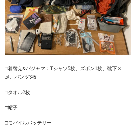
□着替え&パジャマ：Tシャツ5枚、ズボン1枚、靴下３
足、パンツ3枚
□タオル2枚
□帽子
□モバイルバッテリー