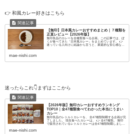
👉 和風カレー好きはこちら
【無印】日本風カレーおすすめまとめ｜７種類を
正直レビュー【2026年版】
無印良品のカレーを全種類食べる企画。この記事では、ぼ
くが食べてきた「日本風カレー」をまとめています。 👉
迷っている人向けに結論から言うと、家庭的な安心感なら
「ごろごろ野菜と豚ひき肉のカレー」がNo.1です。 ぼくが
食べた無印の日本風カレー...
mae-nishi.com
迷ったらこれ👇まずはここから
【2026年版】無印カレーおすすめランキング
TOP10｜全47種類食べてわかった本当にうまい
カレー
無印良品のレトルトカレーを、 全47種類制覇する企画が完
了しました。 現在食べたカレーは、 👉 全47種類。 無印
で販売されているレトルトカレーは全47種類制覇しまし
た。 無印カレーは、 「どれを食べても同じ」ではありま
mae-nishi.com
せん。 ・スパイス全...